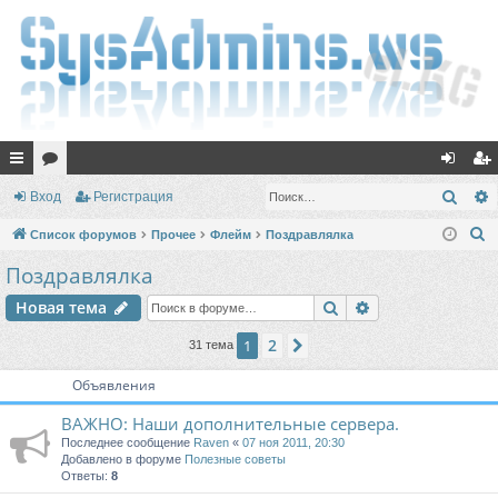
с
ор
хо
ег
Поис
Вход
Регистрация
ы
ум
д
ис
П
Список форумов
Прочее
Флейм
Поздравлялка
лк
ы
тр
о
Поздравлялка
и
и
ац
Поиск
Расширенный п
Новая тема
с
ия
к
2
1
След.
31 тема
Объявления
ВАЖНО: Наши дополнительные сервера.
Последнее сообщение
Raven
«
07 ноя 2011, 20:30
Добавлено в форуме
Полезные советы
Ответы:
8