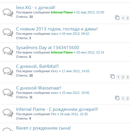
lexx.KG - с дочкой!
Последнее сообщение
Infernal Flame
«
01 мар 2013, 22:00
Ответы:
10
1
2
С новым 2013 годом, господа и дамы!
Последнее сообщение
wass
«
04 янв 2013, 09:52
Ответы:
3
Sysadmins Day at 1343415600
Последнее сообщение
Infernal Flame
«
28 июл 2012, 22:14
Ответы:
8
С днюхой, BaHbKa!!!
Последнее сообщение
Kiory
«
17 июн 2012, 14:02
Ответы:
20
1
2
3
С днюхой Wassenaar!
Последнее сообщение
wass
«
23 апр 2012, 19:56
Ответы:
11
1
2
Infernal Flame - С рождением дочери!!!
Последнее сообщение
Pire
«
28 мар 2012, 15:35
Ответы:
9
Raven c рождением сына!