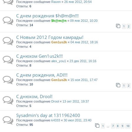
Последнее сообщение
Raven
«
26 янв 2012, 20:54
Ответы:
6
С днем рождения $h@m@n!!!
Последнее сообщение
$h@m@n
«
09 янв 2012, 10:20
Ответы:
14
1
2
С Новым 2012 Годом камрады!
Последнее сообщение
Gen1us2k
«
04 янв 2012, 18:16
Ответы:
4
С днюхом Gen1us2k!!!
Последнее сообщение
alex_you1
«
23 дек 2011, 16:16
Ответы:
8
С днем рождения, ADI!!!
Последнее сообщение
Gen1us2k
«
15 ноя 2011, 17:47
Ответы:
10
1
2
С днюхом, Drool!
Последнее сообщение
Drool
«
13 окт 2011, 19:37
Ответы:
5
Sysadmin's day at 1311962400
Последнее сообщение
k4333
«
30 июл 2011, 23:40
Ответы:
95
1
7
8
9
10
…